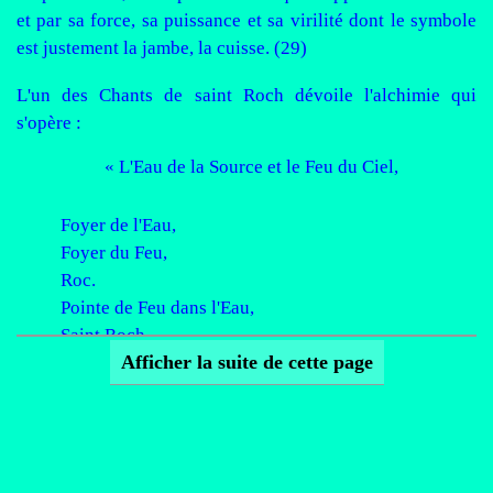
et par sa force, sa puissance et sa virilité dont le symbole
est justement la jambe, la cuisse. (29)
L'un des Chants de saint Roch dévoile l'alchimie qui
s'opère :
« L'Eau de la Source et le Feu du Ciel,
Foyer de l'Eau,
Foyer du Feu,
Roc.
Pointe de Feu dans l'Eau,
Saint Roch,
Afficher la suite de cette page
Pointe de l'Eau dans le Feu
L'Eau dans le Feu nettoie et assimile.
Devant toute église, une Source
Et pour toute Source, la chaleur de la Vouivre
De même en toi