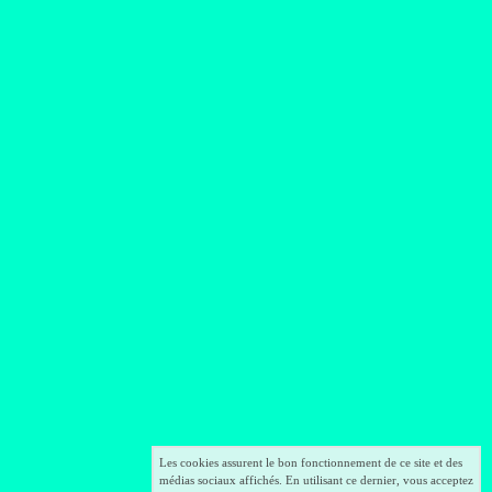
De même en tous.
Comprends. »
.
Les cookies assurent le bon fonctionnement de ce site et des
médias sociaux affichés. En utilisant ce dernier, vous acceptez