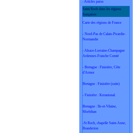
- Articles parus
Saint Roch dans les régions
françaises
Carte des régions de France
- Nord-Pas de Calais-Picardie-
Normandie
- Alsace-Lorraine-Champagne
Ardennes-Franche Comté
- Bretagne : Finistère, Côte
d'Armor
Bretagne : Finistère (suite)
- Finistère : Kerantonal.
Bretagne : Ile-et-Vilaine,
Morbihan
-St Roch, chapelle Saint-Anne,
Branderion