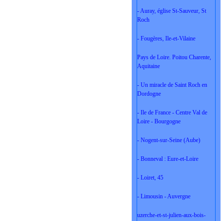
- Auray, église St-Sauveur, St
Roch
- Fougères, Ile-et-Vilaine
Pays de Loire. Poitou Charente,
Aquitaine
- Un miracle de Saint Roch en
Dordogne
- Ile de France - Centre Val de
Loire - Bourgogne
- Nogent-sur-Seine (Aube)
- Bonneval : Eure-et-Loire
- Loiret, 45
- Limousin - Auvergne
uzerche-et-st-julien-aux-bois-