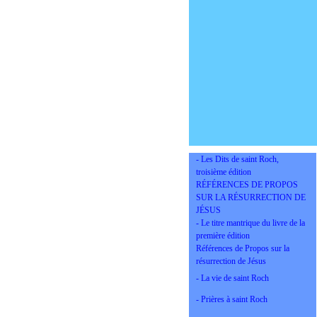
- Les Dits de saint Roch,
troisième édition
RÉFÉRENCES DE PROPOS
SUR LA RÉSURRECTION DE
JÉSUS
- Le titre mantrique du livre de la
première édition
Références de Propos sur la
résurrection de Jésus
- La vie de saint Roch
- Prières à saint Roch