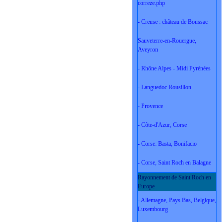
correze.php
- Creuse : château de Boussac
Sauveterre-en-Rouergue,
Aveyron
- Rhône Alpes - Midi Pyrénées
- Languedoc Rousillon
- Provence
- Côte-d'Azur, Corse
- Corse: Basta, Bonifacio
- Corse, Saint Roch en Balagne
Rayonnement de Saint Roch en
Europe
- Allemagne, Pays Bas, Belgique,
Luxembourg