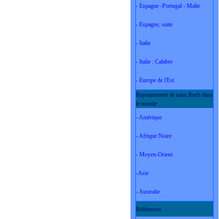
- Espagne -Portugal - Malte
- Espagne, suite
- Italie
- Italie : Calabre
- Europe de l'Est
Rayonnement de saint Roch dans
le monde
- Amérique
- Afrique Noire
- Moyen-Orient
-Asie
- Australie
Références