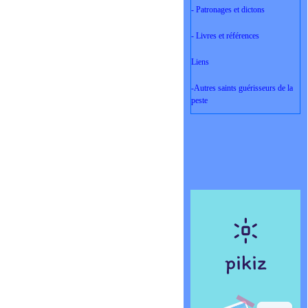
- Patronages et dictons
- Livres et références
Liens
-Autres saints guérisseurs de la
peste